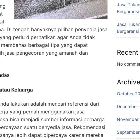
Jasa Tukan
ang
Bergaransi
at
il
Jasa Tukan
ma. Di tengah banyaknya pilihan penyedia jasa
Bergaransi
 yang perlu diperhatikan agar Anda tidak
kan membahas berbagai tips yang dapat
Recent
h jasa pengecoran yang amanah dan
No commen
ndasi
Archiv
atau Keluarga
October 2
da lakukan adalah mencari referensi dari
December 
kerja yang pernah menggunakan jasa
ka bisa menjadi sumber informasi berharga
November
epercayaan suatu penyedia jasa. Rekomendasi
September
asanya lebih dapat dipercaya karena mereka