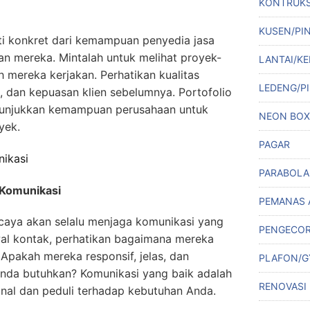
KONTRUKS
KUSEN/PI
ti konkret dari kemampuan penyedia jasa
n mereka. Mintalah untuk melihat proyek-
LANTAI/KE
 mereka kerjakan. Perhatikan kualitas
LEDENG/PI
 dan kepuasan klien sebelumnya. Portofolio
nunjukkan kemampuan perusahaan untuk
NEON BOX
yek.
PAGAR
nikasi
PARABOLA
 Komunikasi
PEMANAS 
caya akan selalu menjaga komunikasi yang
PENGECO
wal kontak, perhatikan bagaimana mereka
pakah mereka responsif, jelas, dan
PLAFON/
nda butuhkan? Komunikasi yang baik adalah
RENOVASI
nal dan peduli terhadap kebutuhan Anda.