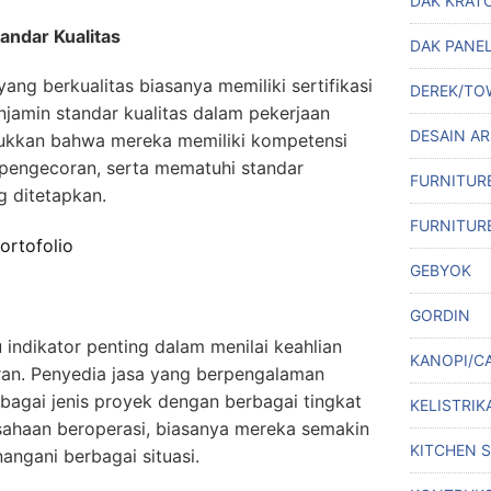
DAK KRAT
tandar Kualitas
DAK PANE
yang berkualitas biasanya memiliki sertifikasi
DEREK/TO
njamin standar kualitas dalam pekerjaan
DESAIN A
njukkan bahwa mereka memiliki kompetensi
 pengecoran, serta mematuhi standar
FURNITUR
g ditetapkan.
FURNITUR
ortofolio
GEBYOK
GORDIN
 indikator penting dalam menilai keahlian
KANOPI/C
ran. Penyedia jasa yang berpengalaman
bagai jenis proyek dengan berbagai tingkat
KELISTRIK
sahaan beroperasi, biasanya mereka semakin
KITCHEN 
angani berbagai situasi.