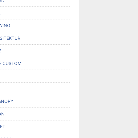
ON
L
WING
RSITEKTUR
E
E CUSTOM
ANOPY
AN
SET