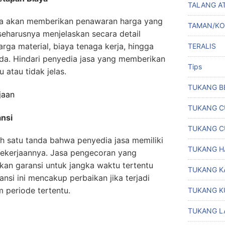
TALANG A
ya akan memberikan penawaran harga yang
TAMAN/K
seharusnya menjelaskan secara detail
rga material, biaya tenaga kerja, hingga
TERALIS
ada. Hindari penyedia jasa yang memberikan
Tips
atau tidak jelas.
TUKANG B
jaan
TUKANG C
nsi
TUKANG C
ah satu tanda bahwa penyedia jasa memiliki
TUKANG H
pekerjaannya. Jasa pengecoran yang
an garansi untuk jangka waktu tertentu
TUKANG K
ansi ini mencakup perbaikan jika terjadi
 periode tertentu.
TUKANG K
TUKANG L