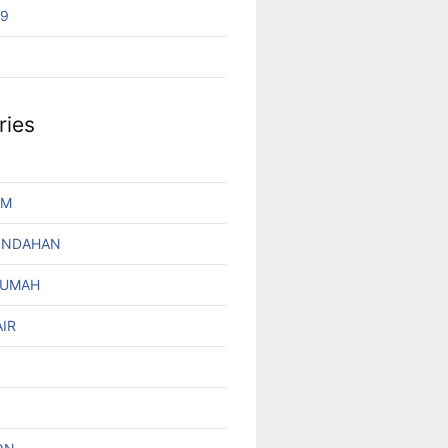
19
ries
UM
INDAHAN
RUMAH
IR