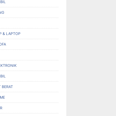
BIL
NG
P & LAPTOP
OFA
EKTRONIK
BIL
T BERAT
OME
R