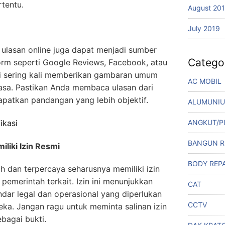
rtentu.
August 20
July 2019
 ulasan online juga dapat menjadi sumber
Catego
form seperti Google Reviews, Facebook, atau
si sering kali memberikan gambaran umum
AC MOBIL
asa. Pastikan Anda membaca ulasan dari
patkan pandangan yang lebih objektif.
ALUMUNI
ikasi
ANGKUT/P
BANGUN 
iliki Izin Resmi
BODY REPA
 dan terpercaya seharusnya memiliki izin
 pemerintah terkait. Izin ini menunjukkan
CAT
ar legal dan operasional yang diperlukan
CCTV
eka. Jangan ragu untuk meminta salinan izin
bagai bukti.