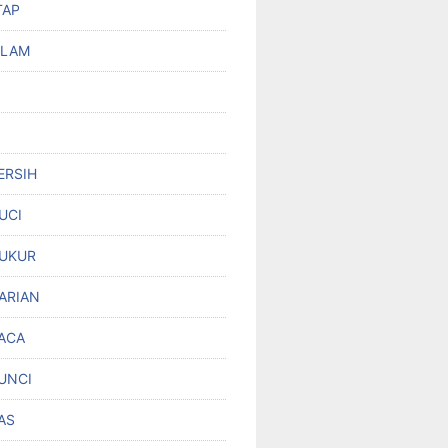
TAP
OLAM
ERSIH
UCI
UKUR
ARIAN
ACA
UNCI
AS