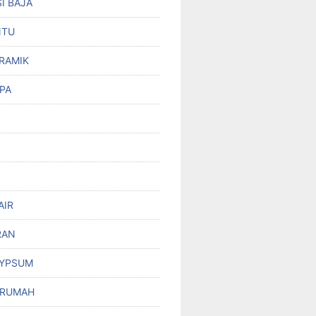
I BAJA
NTU
RAMIK
PA
AIR
RAN
GYPSUM
 RUMAH