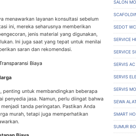
SALON MO
SCAFOLDI
ya menawarkan layanan konsultasi sebelum
tasi ini, mereka seharusnya memberikan
SEDOT WC
engecoran, jenis material yang digunakan,
SERVICE H
lukan. Ini juga saat yang tepat untuk menilai
erikan saran dan rekomendasi.
SERVICE S
Transparansi Biaya
SERVIS AC
SERVIS EL
Harga
SERVIS MO
n, penting untuk membandingkan beberapa
i penyedia jasa. Namun, perlu diingat bahwa
SEWA ALA
a menjadi tanda peringatan. Pastikan Anda
arga murah, tetapi juga memperhatikan
SMART H
tawarkan.
SUMUR BO
etapan Biaya