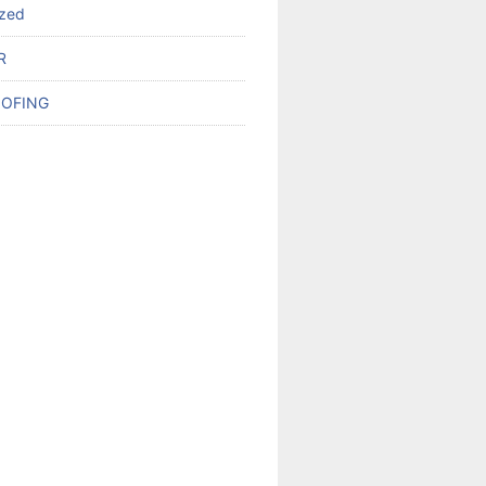
ized
R
OFING