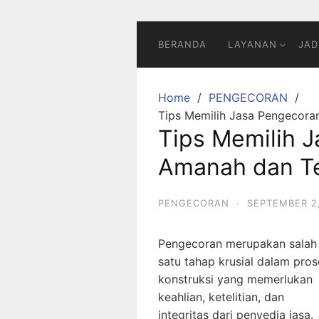
BERANDA
LAYANAN
JAD
Home
PENGECORAN
Tips Memilih Jasa Pengecor
Tips Memilih 
Amanah dan T
PENGECORAN
·
SEPTEMBER 2
Pengecoran merupakan salah
satu tahap krusial dalam pros
konstruksi yang memerlukan
keahlian, ketelitian, dan
integritas dari penyedia jasa.