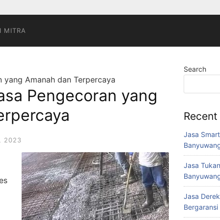
I MITRA
Search
an yang Amanah dan Terpercaya
Jasa Pengecoran yang
erpercaya
Recent
Jasa Smart
, 2023
Banyuwang
Jasa Tukan
Banyuwang
es
Jasa Derek
Bergaransi