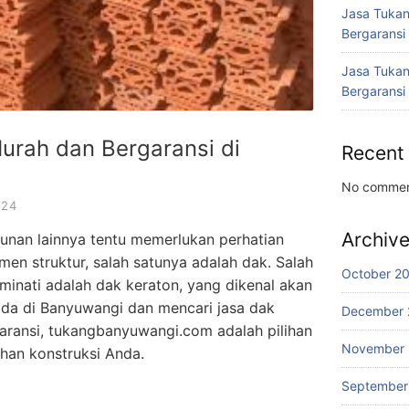
Jasa Tukan
Bergaransi
Jasa Tukan
Bergaransi
urah dan Bergaransi di
Recent
No commen
024
Archiv
nan lainnya tentu memerlukan perhatian
men struktur, salah satunya adalah dak. Salah
October 2
minati adalah dak keraton, yang dikenal akan
ada di Banyuwangi dan mencari jasa dak
December 
aransi, tukangbanyuwangi.com adalah pilihan
November
han konstruksi Anda.
September