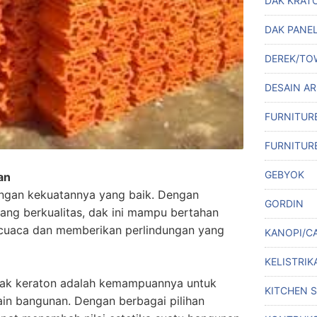
DAK KRAT
DAK PANE
DEREK/TO
DESAIN A
FURNITUR
FURNITUR
GEBYOK
an
engan kekuatannya yang baik. Dengan
GORDIN
ang berkualitas, dak ini mampu bertahan
 cuaca dan memberikan perlindungan yang
KANOPI/C
KELISTRIK
dak keraton adalah kemampuannya untuk
KITCHEN 
in bangunan. Dengan berbagai pilihan