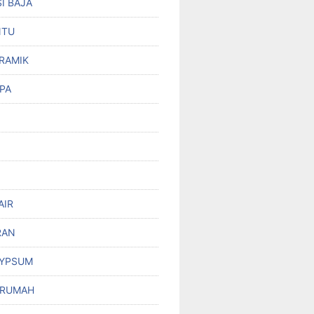
I BAJA
NTU
RAMIK
PA
AIR
RAN
GYPSUM
 RUMAH