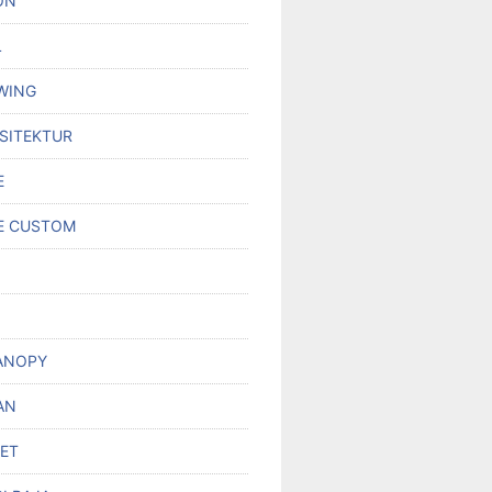
ON
L
WING
RSITEKTUR
E
E CUSTOM
ANOPY
AN
SET