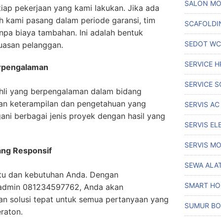
SALON MO
iap pekerjaan yang kami lakukan. Jika ada
ah kami pasang dalam periode garansi, tim
SCAFOLDI
pa biaya tambahan. Ini adalah bentuk
SEDOT WC
uasan pelanggan.
SERVICE H
erpengalaman
SERVICE S
 ahli yang berpengalaman dalam bidang
gan keterampilan dan pengetahuan yang
SERVIS AC
ni berbagai jenis proyek dengan hasil yang
SERVIS EL
SERVIS MO
ang Responsif
SEWA ALA
tu dan kebutuhan Anda. Dengan
SMART H
admin 081234597762, Anda akan
n solusi tepat untuk semua pertanyaan yang
SUMUR BO
eraton.