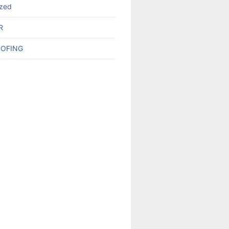
ized
R
OFING