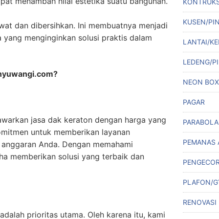
dapat menambah nilai estetika suatu bangunan.
KONTRUKS
KUSEN/PI
wat dan dibersihkan. Ini membuatnya menjadi
ka yang menginginkan solusi praktis dalam
LANTAI/KE
LEDENG/PI
nyuwangi.com?
NEON BOX
PAGAR
arkan jasa dak keraton dengan harga yang
PARABOLA
komitmen untuk memberikan layanan
PEMANAS 
i anggaran Anda. Dengan memahami
ha memberikan solusi yang terbaik dan
PENGECO
PLAFON/
RENOVASI
dalah prioritas utama. Oleh karena itu, kami