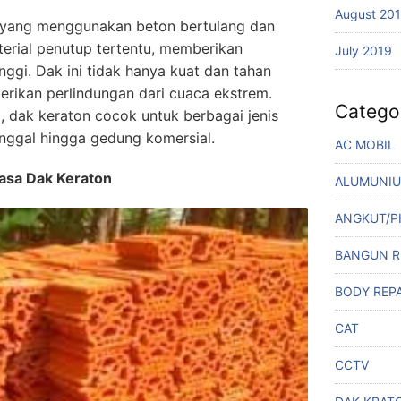
August 20
k yang menggunakan beton bertulang dan
aterial penutup tertentu, memberikan
July 2019
nggi. Dak ini tidak hanya kuat dan tahan
erikan perlindungan dari cuaca ekstrem.
Catego
l, dak keraton cocok untuk berbagai jenis
inggal hingga gedung komersial.
AC MOBIL
sa Dak Keraton
ALUMUNI
ANGKUT/P
BANGUN 
BODY REPA
CAT
CCTV