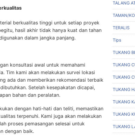
TALANG A
rkualitas
TAMAN/K
ial berkualitas tinggi untuk setiap proyek
TERALIS
gitu, hasil akhir tidak hanya kuat dan tahan
 digunakan dalam jangka panjang.
Tips
TUKANG B
engan konsultasi awal untuk memahami
TUKANG C
a. Tim kami akan melakukan survei lokasi
TUKANG C
yang ada dan memberikan rekomendasi terbaik
 dibutuhkan. Setelah kesepakatan dicapai,
TUKANG H
apan bahan dan peralatan.
TUKANG K
ukan dengan hati-hati dan teliti, memastikan
TUKANG K
alitas terpenuhi. Kami juga akan melakukan
lah proses pemasangan selesai untuk
TUKANG L
n dengan baik.