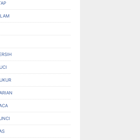
TAP
OLAM
ERSIH
UCI
UKUR
ARIAN
ACA
UNCI
AS