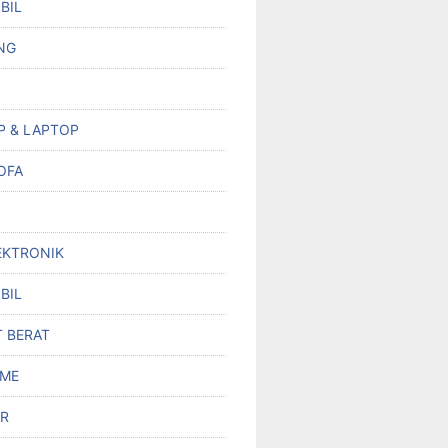
BIL
NG
P & LAPTOP
OFA
EKTRONIK
BIL
T BERAT
OME
R