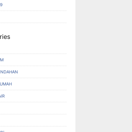
19
ries
UM
INDAHAN
RUMAH
IR