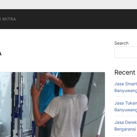
I MITRA
Search
A
Recent
Jasa Smart
Banyuwang
Jasa Tukan
Banyuwang
Jasa Derek
Bergaransi