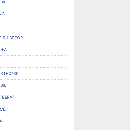
BIL
NG
P & LAPTOP
OFA
EKTRONIK
BIL
T BERAT
OME
R