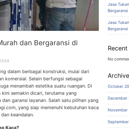
Jasa Tukan
Bergaransi
Jasa Tukan
Bergaransi
urah dan Bergaransi di
Recent
No commen
2024
g dalam berbagai konstruksi, mulai dari
Archiv
n komersial. Selain berfungsi sebagai
juga menambah estetika suatu ruangan. Di
October 2
 kini semakin dicari, terutama yang
December 
dan garansi layanan. Salah satu pilihan yang
gi.com, yang siap memenuhi kebutuhan kaca
November
 dan keandalan.
September
ng Kaca?