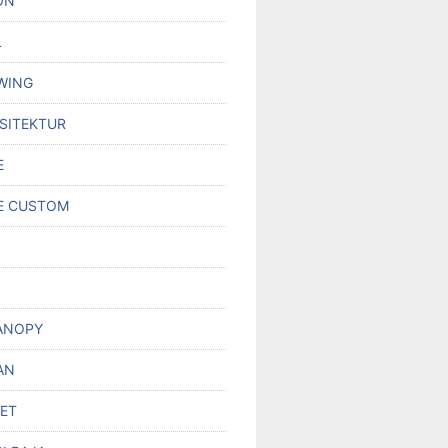
ON
L
WING
RSITEKTUR
E
E CUSTOM
ANOPY
AN
SET