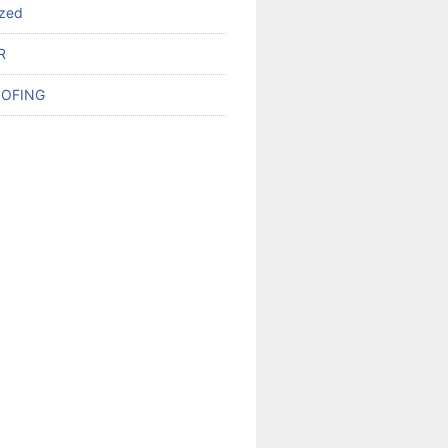
ized
R
OFING