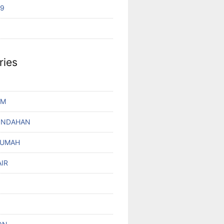
19
ries
UM
INDAHAN
RUMAH
IR