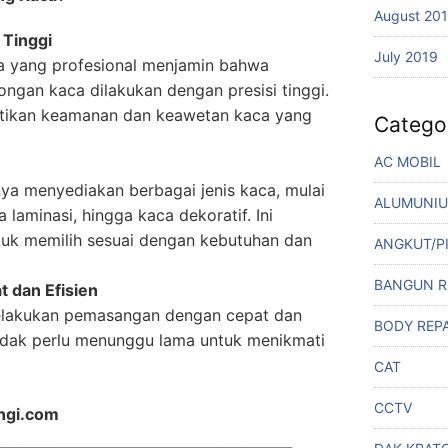
August 20
 Tinggi
July 2019
ca yang profesional menjamin bahwa
gan kaca dilakukan dengan presisi tinggi.
stikan keamanan dan keawetan kaca yang
Catego
AC MOBIL
ya menyediakan berbagai jenis kaca, mulai
ALUMUNI
 laminasi, hingga kaca dekoratif. Ini
k memilih sesuai dengan kebutuhan dan
ANGKUT/P
BANGUN 
 dan Efisien
elakukan pemasangan dengan cepat dan
BODY REPA
tidak perlu menunggu lama untuk menikmati
CAT
CCTV
ngi.com