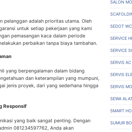
SALON MO
SCAFOLDI
 pelanggan adalah prioritas utama. Oleh
SEDOT WC
garansi untuk setiap pekerjaan yang kami
engan pemasangan kaca dalam periode
SERVICE H
 melakukan perbaikan tanpa biaya tambahan.
SERVICE S
laman
SERVIS AC
 ahli yang berpengalaman dalam bidang
SERVIS EL
ngetahuan dan keterampilan yang mumpuni,
i jenis proyek, dari yang sederhana hingga
SERVIS MO
SEWA ALA
g Responsif
SMART H
kasi yang baik sangat penting. Dengan
SUMUR BO
admin 081234597762, Anda akan