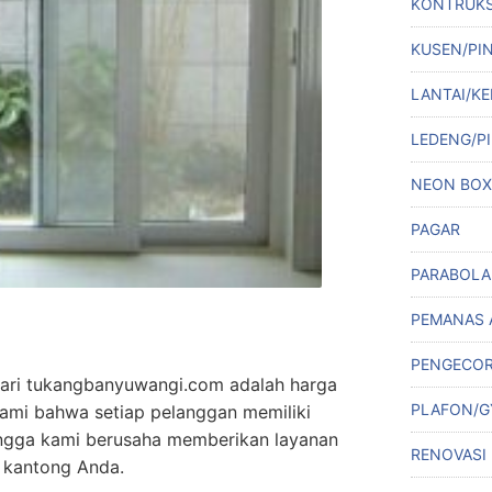
KONTRUKS
KUSEN/PI
LANTAI/KE
LEDENG/PI
NEON BOX
PAGAR
PARABOLA
PEMANAS 
PENGECO
 dari tukangbanyuwangi.com adalah harga
PLAFON/
ami bahwa setiap pelanggan memiliki
ngga kami berusaha memberikan layanan
RENOVASI
 kantong Anda.