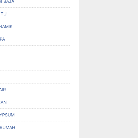
I BAJA
NTU
RAMIK
PA
AIR
RAN
GYPSUM
 RUMAH