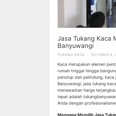
Jasa Tukang Kaca M
Banyuwangi
TUKANG KACA
·
OCTOBER 9, 
Kaca merupakan elemen pentin
rumah tinggal hingga banguna
penutup dan pelindung, kaca 
Banyuwangi, jasa tukang kaca
menawarkan harga terjangkau 
tepat adalah tukangbanyuwan
Anda dengan profesionalisme
Mengapa Memilih Jasa Tuka