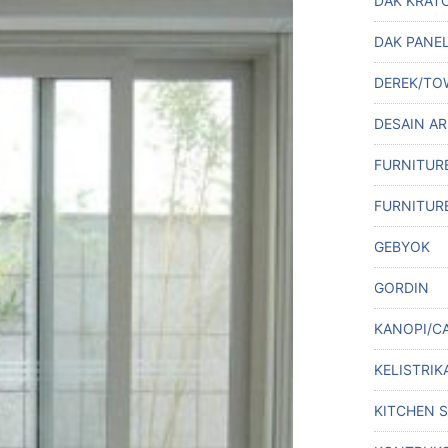
DAK KRAT
DAK PANE
DEREK/TO
DESAIN A
FURNITUR
FURNITUR
GEBYOK
GORDIN
KANOPI/C
KELISTRIK
KITCHEN 