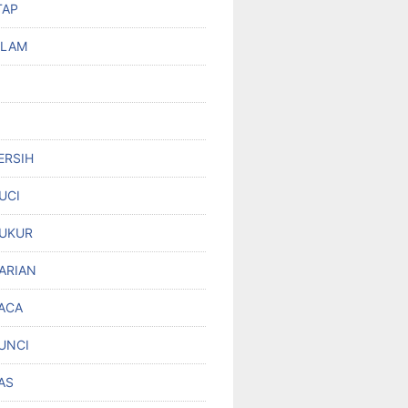
TAP
OLAM
ERSIH
UCI
UKUR
ARIAN
ACA
UNCI
AS