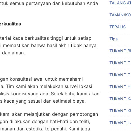
ntuk semua pertanyaan dan kebutuhan Anda
TALANG A
TAMAN/K
rkualitas
TERALIS
ial kaca berkualitas tinggi untuk setiap
Tips
ni memastikan bahwa hasil akhir tidak hanya
TUKANG B
ma dan aman.
TUKANG C
TUKANG C
engan konsultasi awal untuk memahami
a. Tim kami akan melakukan survei lokasi
TUKANG H
sis kondisi yang ada. Setelah itu, kami akan
TUKANG K
 kaca yang sesuai dan estimasi biaya.
TUKANG K
, kami akan melanjutkan dengan pemotongan
n dilakukan dengan hati-hati dan teliti,
TUKANG L
anan dan estetika terpenuhi. Kami juga