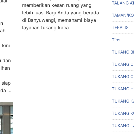
ulai
TALANG A
memberikan kesan ruang yang
lebih luas. Bagi Anda yang berada
TAMAN/K
di Banyuwangi, memahami biaya
an
layanan tukang kaca …
TERALIS
bah
Tips
 kini
TUKANG B
g
u dan
TUKANG C
lihan
TUKANG C
 siap
TUKANG H
nda …
TUKANG K
TUKANG K
TUKANG L