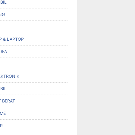
BIL
NG
P & LAPTOP
OFA
EKTRONIK
BIL
T BERAT
OME
R