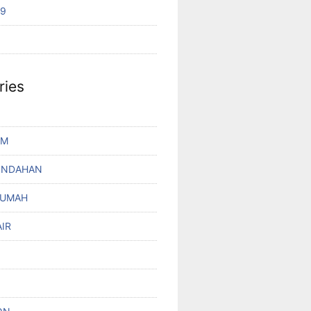
19
ries
UM
INDAHAN
RUMAH
IR