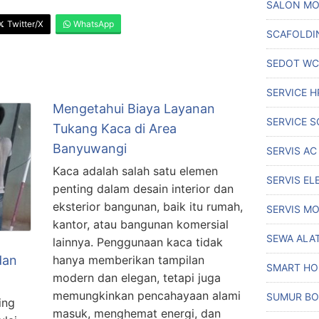
SALON MO
Twitter/X
WhatsApp
SCAFOLDI
SEDOT WC
SERVICE H
Mengetahui Biaya Layanan
SERVICE S
Tukang Kaca di Area
Banyuwangi
SERVIS AC
Kaca adalah salah satu elemen
SERVIS EL
penting dalam desain interior dan
eksterior bangunan, baik itu rumah,
SERVIS MO
kantor, atau bangunan komersial
SEWA ALA
lainnya. Penggunaan kaca tidak
dan
hanya memberikan tampilan
SMART H
modern dan elegan, tetapi juga
memungkinkan pencahayaan alami
SUMUR BO
ing
masuk, menghemat energi, dan