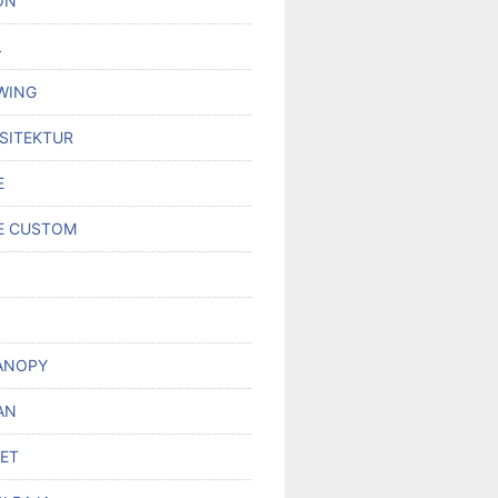
ON
L
WING
RSITEKTUR
E
E CUSTOM
ANOPY
AN
SET