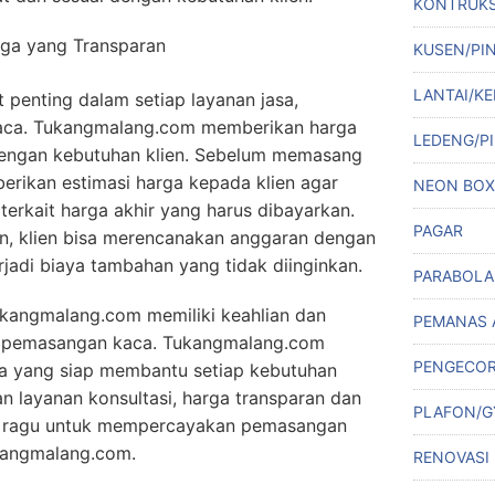
KONTRUKS
a yang Transparan
KUSEN/PI
LANTAI/KE
 penting dalam setiap layanan jasa,
aca. Tukangmalang.com memberikan harga
LEDENG/PI
dengan kebutuhan klien. Sebelum memasang
rikan estimasi harga kepada klien agar
NEON BOX
terkait harga akhir yang harus dibayarkan.
PAGAR
n, klien bisa merencanakan anggaran dengan
rjadi biaya tambahan yang tidak diinginkan.
PARABOLA
ukangmalang.com memiliki keahlian dan
PEMANAS 
 pemasangan kaca. Tukangmalang.com
PENGECO
a yang siap membantu setiap kebutuhan
 layanan konsultasi, harga transparan dan
PLAFON/
an ragu untuk mempercayakan pemasangan
kangmalang.com.
RENOVASI