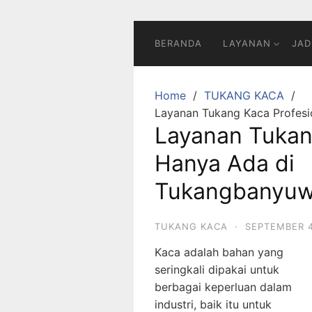
BERANDA
LAYANAN
JAD
Home
TUKANG KACA
Layanan Tukang Kaca Profes
Layanan Tukan
Hanya Ada di
Tukangbanyuw
TUKANG KACA
·
SEPTEMBER 4
Kaca adalah bahan yang
seringkali dipakai untuk
berbagai keperluan dalam
industri, baik itu untuk