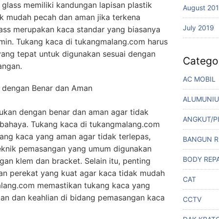
glass memiliki kandungan lapisan plastik
August 20
ak mudah pecah dan aman jika terkena
July 2019
lass merupakan kaca standar yang biasanya
rmin. Tukang kaca di tukangmalang.com harus
yang tepat untuk digunakan sesuai dengan
Catego
angan.
AC MOBIL
dengan Benar dan Aman
ALUMUNI
ukan dengan benar dan aman agar tidak
ANGKUT/P
 bahaya. Tukang kaca di tukangmalang.com
g kaca yang aman agar tidak terlepas,
BANGUN 
 teknik pemasangan yang umum digunakan
BODY REPA
n klem dan bracket. Selain itu, penting
n perekat yang kuat agar kaca tidak mudah
CAT
malang.com memastikan tukang kaca yang
man dan keahlian di bidang pemasangan kaca
CCTV