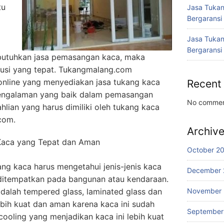
tu
Jasa Tukan
Bergaransi
Jasa Tukan
Bergaransi
butuhkan jasa pemasangan kaca, maka
usi yang tepat. Tukangmalang.com
online yang menyediakan jasa tukang kaca
Recent
pengalaman yang baik dalam pemasangan
No commen
ahlian yang harus dimiliki oleh tukang kaca
com.
Archiv
 Kaca yang Tepat dan Aman
October 2
ng kaca harus mengetahui jenis-jenis kaca
December 
ditempatkan pada bangunan atau kendaraan.
alah tempered glass, laminated glass dan
November
ebih kuat dan aman karena kaca ini sudah
September
cooling yang menjadikan kaca ini lebih kuat