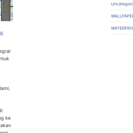
Uncategor
WALLPAPE
WATERPRO
di
egral
untuk
lami,
di
ng ke
 akan
ngi