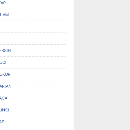
TAP
OLAM
ERSIH
UCI
UKUR
ARIAN
ACA
UNCI
AS