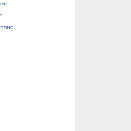
ized
R
OFING