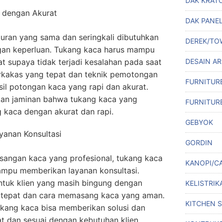
DAK KRAT
dengan Akurat
DAK PANE
uran yang sama dan seringkali dibutuhkan
DEREK/TO
gan keperluan. Tukang kaca harus mampu
 supaya tidak terjadi kesalahan pada saat
DESAIN A
kakas yang tepat dan teknik pemotongan
FURNITUR
sil potongan kaca yang rapi dan akurat.
n jaminan bahwa tukang kaca yang
FURNITUR
kaca dengan akurat dan rapi.
GEBYOK
anan Konsultasi
GORDIN
sangan kaca yang profesional, tukang kaca
KANOPI/C
mpu memberikan layanan konsultasi.
ntuk klien yang masih bingung dengan
KELISTRIK
tepat dan cara memasang kaca yang aman.
KITCHEN 
ukang kaca bisa memberikan solusi dan
t dan sesuai dengan kebutuhan klien.