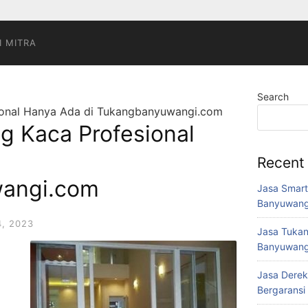
I MITRA
Search
ional Hanya Ada di Tukangbanyuwangi.com
g Kaca Profesional
Recent
angi.com
Jasa Smart
Banyuwang
, 2023
Jasa Tukan
Banyuwang
Jasa Derek
Bergaransi