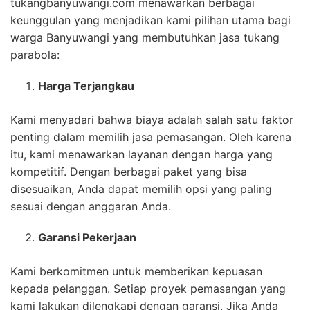
tukangbanyuwangi.com menawarkan berbagai
keunggulan yang menjadikan kami pilihan utama bagi
warga Banyuwangi yang membutuhkan jasa tukang
parabola:
Harga Terjangkau
Kami menyadari bahwa biaya adalah salah satu faktor
penting dalam memilih jasa pemasangan. Oleh karena
itu, kami menawarkan layanan dengan harga yang
kompetitif. Dengan berbagai paket yang bisa
disesuaikan, Anda dapat memilih opsi yang paling
sesuai dengan anggaran Anda.
Garansi Pekerjaan
Kami berkomitmen untuk memberikan kepuasan
kepada pelanggan. Setiap proyek pemasangan yang
kami lakukan dilengkapi dengan garansi. Jika Anda