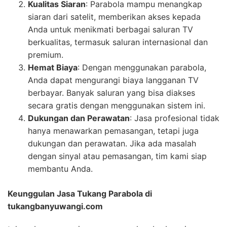
Kualitas Siaran
: Parabola mampu menangkap
siaran dari satelit, memberikan akses kepada
Anda untuk menikmati berbagai saluran TV
berkualitas, termasuk saluran internasional dan
premium.
Hemat Biaya
: Dengan menggunakan parabola,
Anda dapat mengurangi biaya langganan TV
berbayar. Banyak saluran yang bisa diakses
secara gratis dengan menggunakan sistem ini.
Dukungan dan Perawatan
: Jasa profesional tidak
hanya menawarkan pemasangan, tetapi juga
dukungan dan perawatan. Jika ada masalah
dengan sinyal atau pemasangan, tim kami siap
membantu Anda.
Keunggulan Jasa Tukang Parabola di
tukangbanyuwangi.com