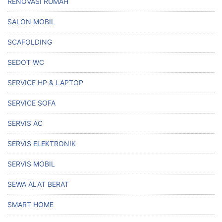
RENOVASI RUMAH
SALON MOBIL
SCAFOLDING
SEDOT WC
SERVICE HP & LAPTOP
SERVICE SOFA
SERVIS AC
SERVIS ELEKTRONIK
SERVIS MOBIL
SEWA ALAT BERAT
SMART HOME