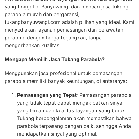
yang tinggal di Banyuwangi dan mencari jasa tukang
parabola murah dan bergaransi,
tukangbanyuwangi.com adalah pilihan yang ideal. Kami
menyediakan layanan pemasangan dan perawatan
parabola dengan harga terjangkau, tanpa
mengorbankan kualitas.
Mengapa Memilih Jasa Tukang Parabola?
Menggunakan jasa profesional untuk pemasangan
parabola memiliki banyak keuntungan, di antaranya:
Pemasangan yang Tepat
: Pemasangan parabola
yang tidak tepat dapat mengakibatkan sinyal
yang lemah dan kualitas tayangan yang buruk.
Tukang berpengalaman akan memastikan bahwa
parabola terpasang dengan baik, sehingga Anda
mendapatkan sinyal yang optimal.