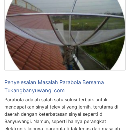
Penyelesaian Masalah Parabola Bersama
Tukangbanyuwangi.com
Parabola adalah salah satu solusi terbaik untuk
mendapatkan sinyal televisi yang jernih, terutama di
daerah dengan keterbatasan sinyal seperti di
Banyuwangi. Namun, seperti halnya perangkat
elektronik lainnya, parabola tidak lepas dari masalah