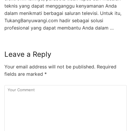
teknis yang dapat mengganggu kenyamanan Anda
dalam menikmati berbagai saluran televisi. Untuk itu,
TukangBanyuwangi.com hadir sebagai solusi
profesional yang dapat membantu Anda dalam …
Leave a Reply
Your email address will not be published.
Required
fields are marked
*