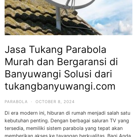
Jasa Tukang Parabola
Murah dan Bergaransi di
Banyuwangi Solusi dari
tukangbanyuwangi.com
PARABOLA
·
OCTOBER 8, 2024
Di era modern ini, hiburan di rumah menjadi salah satu
kebutuhan penting. Dengan berbagai saluran TV yang
tersedia, memiliki sistem parabola yang tepat akan
memberikan akses ke tayangan berkualitas. Bagi Anda