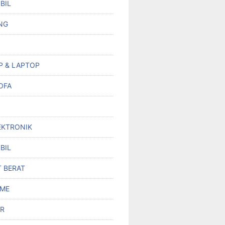
BIL
NG
P & LAPTOP
OFA
EKTRONIK
BIL
T BERAT
OME
R