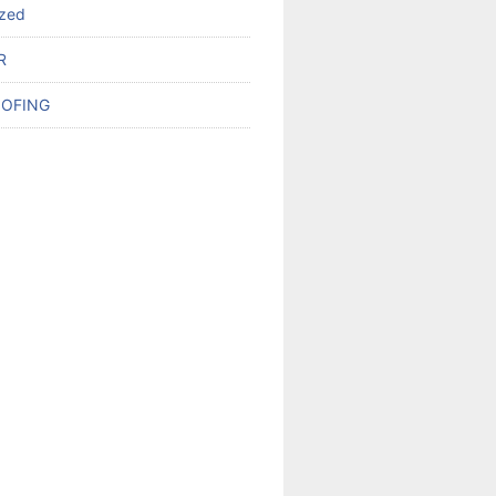
ized
R
OFING