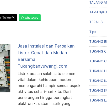
TALANG A
TAMAN/K
Twitter/X
WhatsApp
TERALIS
Tips
TUKANG B
Jasa Instalasi dan Perbaikan
TUKANG C
Listrik Cepat dan Mudah
Bersama
TUKANG C
Tukangbanyuwangi.com
TUKANG H
Listrik adalah salah satu elemen
vital dalam kehidupan modern,
TUKANG K
memengaruhi hampir semua aspek
TUKANG K
aktivitas sehari-hari kita. Dari
penerangan hingga perangkat
TUKANG L
n
elektronik, sistem listrik yang