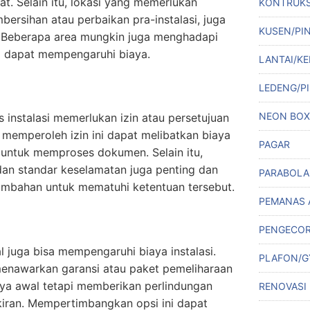
t. Selain itu, lokasi yang memerlukan
KONTRUKS
bersihan atau perbaikan pra-instalasi, juga
KUSEN/PI
 Beberapa area mungkin juga menghadapi
ng dapat mempengaruhi biaya.
LANTAI/KE
LEDENG/PI
NEON BOX
 instalasi memerlukan izin atau persetujuan
 memperoleh izin ini dapat melibatkan biaya
PAGAR
 untuk memproses dokumen. Selain itu,
dan standar keselamatan juga penting dan
PARABOLA
mbahan untuk mematuhi ketentuan tersebut.
PEMANAS 
PENGECO
l juga bisa mempengaruhi biaya instalasi.
PLAFON/
enawarkan garansi atau paket pemeliharaan
ya awal tetapi memberikan perlindungan
RENOVASI
iran. Mempertimbangkan opsi ini dapat