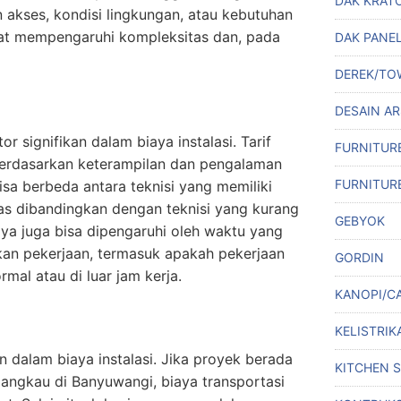
DAK KRAT
an akses, kondisi lingkungan, atau kebutuhan
at mempengaruhi kompleksitas dan, pada
DAK PANE
DEREK/TO
DESAIN A
or signifikan dalam biaya instalasi. Tarif
FURNITUR
 berdasarkan keterampilan dan pengalaman
FURNITUR
bisa berbeda antara teknisi yang memiliki
uas dibandingkan dengan teknisi yang kurang
GEBYOK
aya juga bisa dipengaruhi oleh waktu yang
kan pekerjaan, termasuk apakah pekerjaan
GORDIN
mal atau di luar jam kerja.
KANOPI/C
KELISTRIK
n dalam biaya instalasi. Jika proyek berada
KITCHEN 
dijangkau di Banyuwangi, biaya transportasi