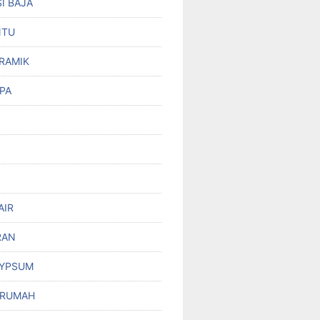
I BAJA
NTU
RAMIK
PA
AIR
RAN
GYPSUM
 RUMAH