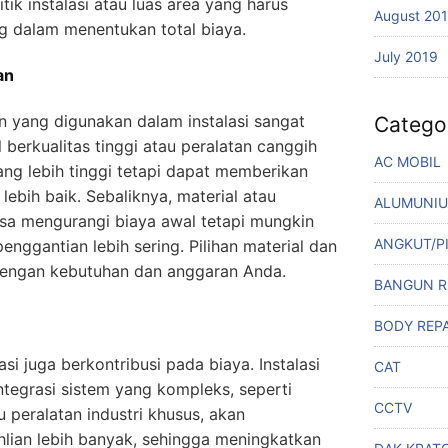
itik instalasi atau luas area yang harus
August 20
ng dalam menentukan total biaya.
July 2019
an
an yang digunakan dalam instalasi sangat
Catego
berkualitas tinggi atau peralatan canggih
AC MOBIL
ng lebih tinggi tetapi dapat memberikan
lebih baik. Sebaliknya, material atau
ALUMUNI
isa mengurangi biaya awal tetapi mungkin
ANGKUT/P
nggantian lebih sering. Pilihan material dan
 dengan kebutuhan dan anggaran Anda.
BANGUN 
BODY REPA
si juga berkontribusi pada biaya. Instalasi
CAT
ntegrasi sistem yang kompleks, seperti
CCTV
 peralatan industri khusus, akan
ian lebih banyak, sehingga meningkatkan