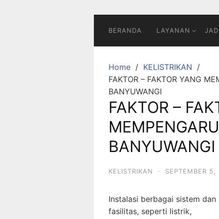
BERANDA
LAYANAN
JAD
Home
KELISTRIKAN
FAKTOR – FAKTOR YANG MEM
BANYUWANGI
FAKTOR – FA
MEMPENGARUHI
BANYUWANGI
KELISTRIKAN
·
SEPTEMBER 5,
Instalasi berbagai sistem dan
fasilitas, seperti listrik,