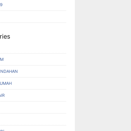
19
ries
UM
INDAHAN
RUMAH
IR