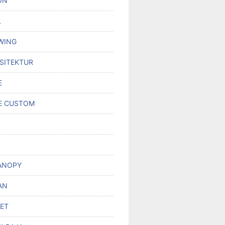
ON
L
WING
RSITEKTUR
E
E CUSTOM
ANOPY
AN
SET