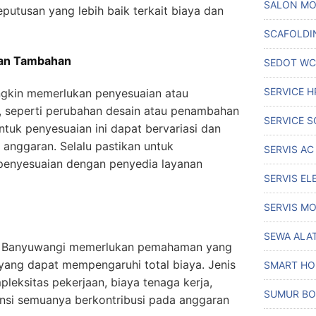
SALON MO
tusan yang lebih baik terkait biaya dan
SCAFOLDI
dan Tambahan
SEDOT WC
SERVICE H
ngkin memerlukan penyesuaian atau
, seperti perubahan desain atau penambahan
SERVICE S
uk penyesuaian ini dapat bervariasi dan
anggaran. Selalu pastikan untuk
SERVIS AC
penyesuaian dengan penyedia layanan
SERVIS EL
SERVIS MO
SEWA ALA
 di Banyuwangi memerlukan pemahaman yang
 yang dapat mempengaruhi total biaya. Jenis
SMART H
pleksitas pekerjaan, biaya tenaga kerja,
SUMUR BO
ransi semuanya berkontribusi pada anggaran