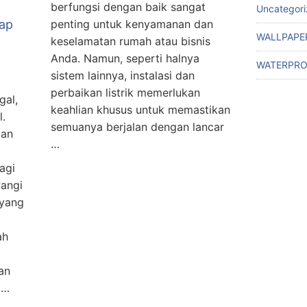
berfungsi dengan baik sangat
Uncategor
ap
penting untuk kenyamanan dan
WALLPAPE
keselamatan rumah atau bisnis
Anda. Namun, seperti halnya
WATERPRO
sistem lainnya, instalasi dan
perbaikan listrik memerlukan
gal,
keahlian khusus untuk memastikan
l.
semuanya berjalan dengan lancar
dan
…
agi
angi
 yang
ah
an
 …