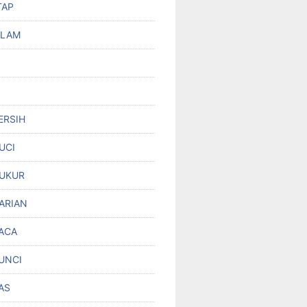
TAP
OLAM
ERSIH
UCI
UKUR
ARIAN
ACA
UNCI
AS