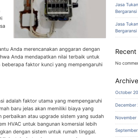
Jasa Tukan
n
Bergaransi
i
Jasa Tukan
isa
Bergaransi
bantu Anda merencanakan anggaran dengan
Recent
ahwa Anda mendapatkan nilai terbaik untuk
No commen
ah beberapa faktor kunci yang mempengaruhi
Archiv
October 2
lasi adalah faktor utama yang mempengaruhi
December 
 rumah baru jelas akan memiliki biaya yang
 perbaikan atau upgrade sistem yang sudah
November
istem HVAC untuk bangunan komersial lebih
September
gkan dengan sistem untuk rumah tinggal.